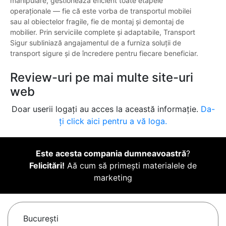
manipulare, gestionează eficient toate etapele
operaţionale — fie că este vorba de transportul mobilei
sau al obiectelor fragile, fie de montaj şi demontaj de
mobilier. Prin serviciile complete şi adaptabile, Transport
Sigur subliniază angajamentul de a furniza soluţii de
transport sigure şi de încredere pentru fiecare beneficiar.
Review-uri pe mai multe site-uri
web
Doar userii logați au acces la această informație.
Da-
ți click aici pentru a vă loga.
Este acesta compania dumneavoastră
?
Felicitări!
Aă cum să primești materialele de
marketing
Bucureşti