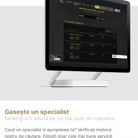
Gasește un specialist
Ranking-ul îi adună pe cei mai buni din industrie
Cauți un specialist in apropierea ta? Verificați motorul
nostru de căutare. Folosiți doar cele mai bune servicii!