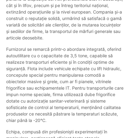
cât și în Ilfov, precum și pe întreg teritoriul național,
extinzând operațiunile și la nivel european. Compania și-a
construit o reputație solidă, urmărind să satisfacă o gamă
variată de solicitări ale clienților, de la mutarea locuințelor
și sediilor de firme, la transportul de mărfuri generale sau
articole deosebite.
Furnizorul se remarcă printr-o abordare integrată, oferind
autoutilitare cu o capacitate de 3,5 tone, capabile să
realizeze transporturi eficiente şi în condiţii optime de
siguranţă. Flota include vehicule echipate cu lift hidraulic,
concepute special pentru manipularea comodă a
obiectelor masive şi grele, cum ar fi pianele, vitrinele
frigorifice sau echipamentele IT. Pentru transporturile care
impun norme speciale, firma utilizează dube frigorifice
dotate cu autorizaţie sanitar-veterinară şi sisteme
sofisticate de control al temperaturii, menținând calitatea
produselor ce necesită păstrare la temperaturi scăzute,
chiar până la -20°C.
Echipa, compusă din profesionişti experimentaţi în