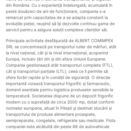
din România. Cu o experiență îndelungată, acumulată în
peste douăzeci de ani de funcționare, compania s-a
remarcat prin capacitatea de a se adapta constant la
evoluțiile pieței, reușind să își dezvolte continuu gama de
servicii pentru a asigura soluții complexe clienților săi.
Principala activitate desfășurată de ALBERT COMIMPEX
SRL se concentrează pe transportul rutier de mărfuri, atât
la nivel național, cât și la nivel internațional, acoperind
Europa, inclusiv țări din și din afara Uniunii Europene.
Compania gestionează atât transporturi complete (FTL),
cât și transporturi parțiale (LTL), ceea ce îi permite să
ofere livrări rapide și în condiții de siguranță. O direcție
importantă vizează transportul frigorific și farmaceutic,
domenii esențiale pentru logistica produselor sensibile la
temperatură. Societatea dispune de un depozit frigorific
modern cu o suprafață de circa 2000 mp, dotat conform
normelor europene, situat în Pitești și destinat stocării și
transportului de produse alimentare proaspete,
semipreparate, congelate, refrigerate sau medicale. Flota
companiei este alcătuită din peste 88 de autovehicule