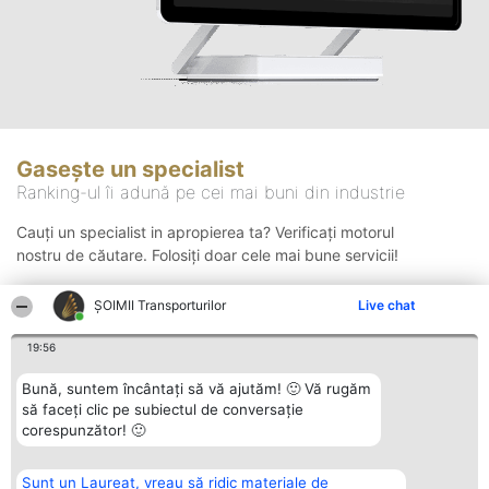
Gasește un specialist
Ranking-ul îi adună pe cei mai buni din industrie
Cauți un specialist in apropierea ta? Verificați motorul
nostru de căutare. Folosiți doar cele mai bune servicii!
ȘOIMII Transporturilor
Live chat
Căutare
19:56
Bună, suntem încântați să vă ajutăm! 🙂 Vă rugăm
să faceți clic pe subiectul de conversație
corespunzător! 🙂
Sunt un Laureat, vreau să ridic materiale de
Organizator Ranking
Plebiscyt
Contact