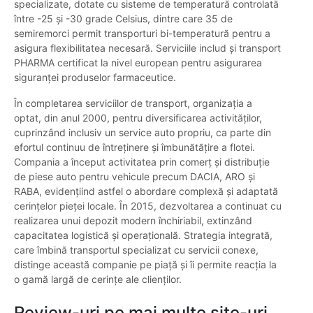
specializate, dotate cu sisteme de temperatură controlată
între -25 și -30 grade Celsius, dintre care 35 de
semiremorci permit transporturi bi-temperatură pentru a
asigura flexibilitatea necesară. Serviciile includ și transport
PHARMA certificat la nivel european pentru asigurarea
siguranței produselor farmaceutice.
În completarea serviciilor de transport, organizația a
optat, din anul 2000, pentru diversificarea activităților,
cuprinzând inclusiv un service auto propriu, ca parte din
efortul continuu de întreținere și îmbunătățire a flotei.
Compania a început activitatea prin comerț și distribuție
de piese auto pentru vehicule precum DACIA, ARO și
RABA, evidențiind astfel o abordare complexă și adaptată
cerințelor pieței locale. În 2015, dezvoltarea a continuat cu
realizarea unui depozit modern închiriabil, extinzând
capacitatea logistică și operațională. Strategia integrată,
care îmbină transportul specializat cu servicii conexe,
distinge această companie pe piață și îi permite reacția la
o gamă largă de cerințe ale clienților.
Review-uri pe mai multe site-uri