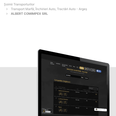
Șoimii Transporturilor
Transport Marfă, Închirieri Auto, Tractări Auto - Argeş
ALBERT COMIMPEX SRL