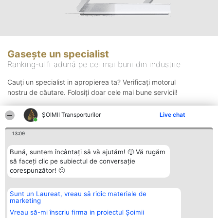
Gasește un specialist
Ranking-ul îi adună pe cei mai buni din industrie
Cauți un specialist in apropierea ta? Verificați motorul
nostru de căutare. Folosiți doar cele mai bune servicii!
ȘOIMII Transporturilor
Live chat
Căutare
13:09
Bună, suntem încântați să vă ajutăm! 🙂 Vă rugăm
să faceți clic pe subiectul de conversație
corespunzător! 🙂
Sunt un Laureat, vreau să ridic materiale de
Organizator Ranking
Plebiscyt
Contact
marketing
BRIGHT SOLUTIONS BR SRL
Câștigătorii
Contact
Aleea Timisul De Sus 2 Bl. A30
Lista Tuturor
Vreau să-mi înscriu firma in proiectul Șoimii
Sc. A Et. 4 Ap. 13 Cod 061952
Laureaților