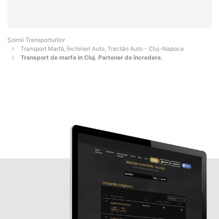
Șoimii Transporturilor
Transport Marfă, Închirieri Auto, Tractări Auto - Cluj-Napoca
Transport de marfa in Cluj. Partener de încredere.