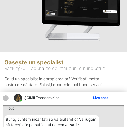
Gasește un specialist
Ranking-ul îi adună pe cei mai buni din industrie
Cauți un specialist in apropierea ta? Verificați motorul
nostru de căutare. Folosiți doar cele mai bune servicii!
ȘOIMII Transporturilor
Live chat
Căutare
12:39
Bună, suntem încântați să vă ajutăm! 🙂 Vă rugăm
să faceți clic pe subiectul de conversație