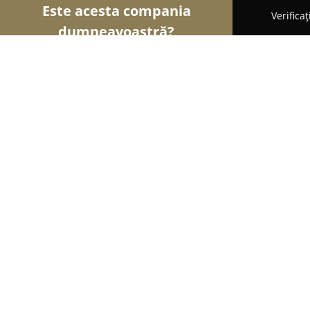
Este acesta compania
Verifica
dumneavoastră?
Șoimii Transporturilor
Transport Marfă, Închirier
S.C. Heber Transporte Srl
9
(58)
Săcălaz, Sacalaz
Afișează numărul de telefon