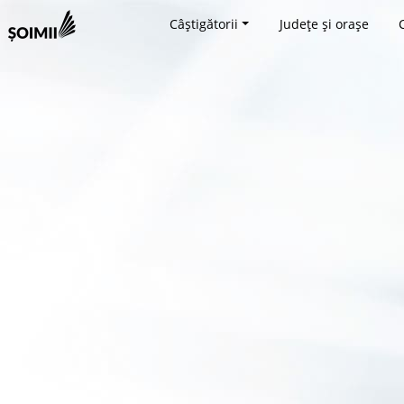
Câștigătorii
Județe și orașe