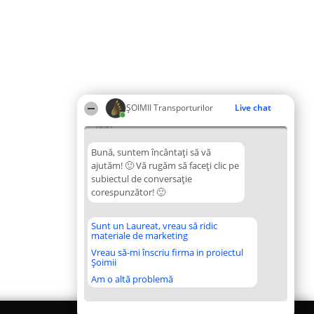
ȘOIMII Transporturilor
Live chat
16:01
Bună, suntem încântați să vă
ajutăm! 🙂 Vă rugăm să faceți clic pe
subiectul de conversație
corespunzător! 🙂
Sunt un Laureat, vreau să ridic
materiale de marketing
Vreau să-mi înscriu firma in proiectul
Șoimii
Am o altă problemă