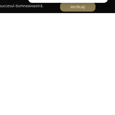
e succesul dumneavoastră.
Verificați
ază ca o firmă specializată în transport rutier,
de colete între Germania și România. Compania
, fiind remarcată pentru dedicarea sa față de
sport fiabile, sigure și cu livrare la timp, pentru
e numără serviciul door-to-door, care acoperă
 și Germania, indiferent de mărimea sau
le și experiența de care dispune S.C. Heber
unor servicii eficiente, păstrând standarde
acordă o atenție specială ambalării corecte și