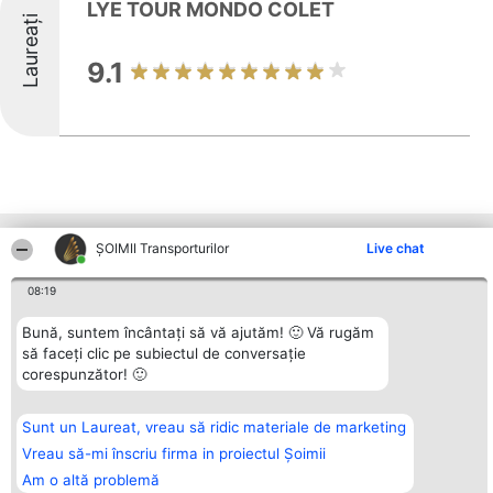
LYE TOUR MONDO COLET
Laureați
9.1
Alte firme din zonă
ȘOIMII Transporturilor
Live chat
08:19
Organizator Ranking
Plebiscyt
Contact
Bună, suntem încântați să vă ajutăm! 🙂 Vă rugăm
BRIGHT SOLUTIONS BR SRL
Câștigătorii
Contact
să faceți clic pe subiectul de conversație
Aleea Timisul De Sus 2 Bl. A30
Lista Tuturor
corespunzător! 🙂
Sc. A Et. 4 Ap. 13 Cod 061952
Laureaților
București
Reguli
CUI 36737675
Statut
tel: +40 770 990 492
Politica de
Sunt un Laureat, vreau să ridic materiale de marketing
confidențialitate
Vreau să-mi înscriu firma in proiectul Șoimii
Am o altă problemă